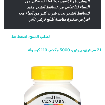
البيوتين هو فيتامين ب٧ تفتقده الكثير من
النساء لذا تعاني من تساقط الشعر مفيد
لتساقط الشعر يجب شرب كثير من الماء معه
اقراص صغيرة مناسبة للبلع تركيز عالي
لطلب المنتج، اضغط هنا.
21 سينتري، بيوتين، 5000 مكجم، 110 كبسولة