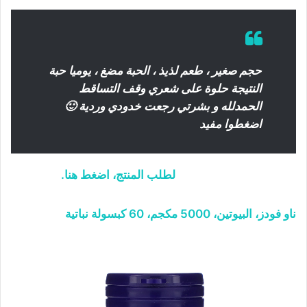
حجم صغير ، طعم لذيذ ، الحبة مضغ ، يوميا حبة
النتيجة حلوة على شعري وقف التساقط
الحمدلله و بشرتي رجعت خدودي وردية 🙂
اضغطوا مفيد
لطلب المنتج، اضغط هنا.
ناو فودز، البيوتين، 5000 مكجم، 60 كبسولة نباتية