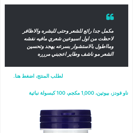
مكمل جدا رائع للشعر وحتى للبشره والاظافر
لاحظت من اول اسبوعين شعري مافيه نفشه
ومااطول بالاستشوار بسرعه يهجد وتحسين
الشعر مو ناشف وطاير اعجبني مررره
لطلب المنتج، اضغط هنا.
ناو فودز، بيوتين، 1,000 مكجم، 100 كبسولة نباتية