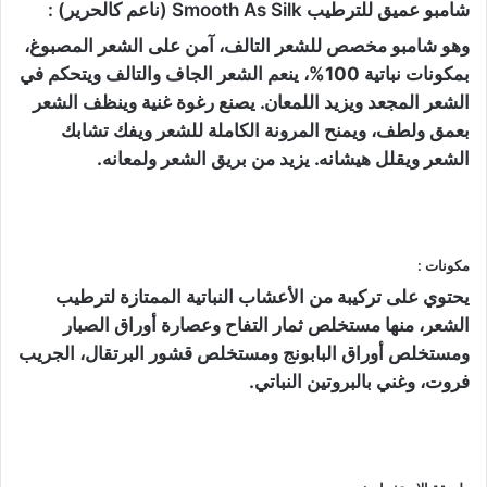
شامبو عميق للترطيب Smooth As Silk (ناعم كالحرير) :
وهو شامبو مخصص للشعر التالف، آمن على الشعر المصبوغ،
بمكونات نباتية 100%، ينعم الشعر الجاف والتالف ويتحكم في
الشعر المجعد ويزيد اللمعان. يصنع رغوة غنية وينظف الشعر
بعمق ولطف، ويمنح المرونة الكاملة للشعر ويفك تشابك
الشعر ويقلل هيشانه. يزيد من بريق الشعر ولمعانه.
مكونات :
يحتوي على تركيبة من الأعشاب النباتية الممتازة لترطيب
الشعر، منها مستخلص ثمار التفاح وعصارة أوراق الصبار
ومستخلص أوراق البابونج ومستخلص قشور البرتقال، الجريب
فروت، وغني بالبروتين النباتي.