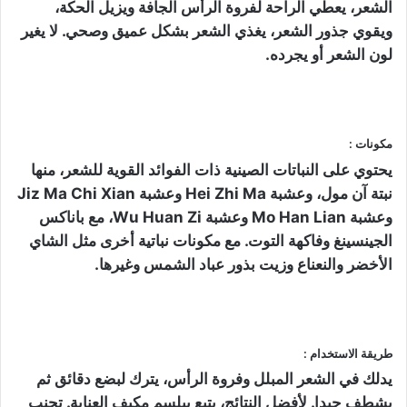
الشعر، يعطي الراحة لفروة الرأس الجافة ويزيل الحكة،
ويقوي جذور الشعر، يغذي الشعر بشكل عميق وصحي. لا يغير
لون الشعر أو يجرده.
مكونات :
يحتوي على النباتات الصينية ذات الفوائد القوية للشعر، منها
نبتة آن مول، وعشبة Hei Zhi Ma وعشبة Jiz Ma Chi Xian
وعشبة Mo Han Lian وعشبة Wu Huan Zi، مع باناكس
الجينسينغ وفاكهة التوت. مع مكونات نباتية أخرى مثل الشاي
الأخضر والنعناع وزيت بذور عباد الشمس وغيرها.
طريقة الاستخدام :
يدلك في الشعر المبلل وفروة الرأس، يترك لبضع دقائق ثم
يشطف جيدا. لأفضل النتائج، يتبع ببلسم مكيف العناية. تجنب