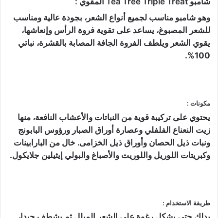
شامبو Tea Tree Triple Treat المقوي :
وهو شامبو مناسب لجميع أنواع الشعر، بجودة عالية ومناسب
للشعر المصبوغ، يساعد على تقوية فروة الرأس وإنعاشها،
يقوي الشعر ويلطف الفروة الجافة المصابة بالقشرة، نباتي
100%.
مكونات :
يحتوي على تركيبة قوية من النباتات والأعشاب النافعة، منها
زيت النعناع الفلفلي وعصارة أوراق الصبار ورؤوس البابونج
ونبات ذيل الحصان وأوراق ذيل الخزامى. خال من البارابينات
وكبريتات اللوريل واللوريث والأصباغ والبولي إيثيلين جلايكول.
طريقة الاستخدام :
يدلك حتى يشكل رغوة على الشعر المبلل ثم يشطف جيدا،