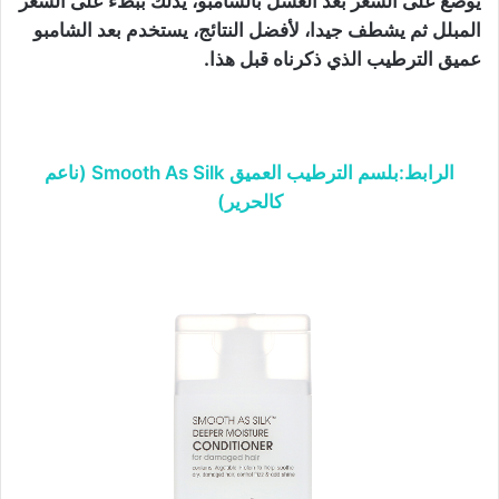
يوضع على الشعر بعد الغسل بالشامبو، يدلك ببطء على الشعر
المبلل ثم يشطف جيدا، لأفضل النتائج، يستخدم بعد الشامبو
عميق الترطيب الذي ذكرناه قبل هذا.
الرابط:بلسم الترطيب العميق Smooth As Silk (ناعم
كالحرير)