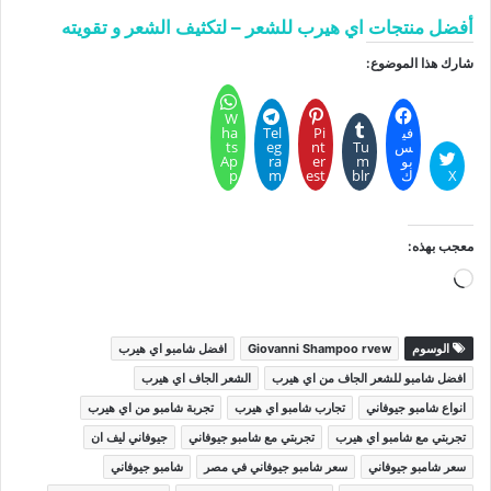
أفضل منتجات اي هيرب للشعر – لتكثيف الشعر و تقويته
شارك هذا الموضوع:
W
في
Pi
Tel
ha
س
Tu
nt
eg
ts
بو
m
er
ra
Ap
X
ك
blr
est
m
p
معجب بهذه:
جاري
التحميل…
الوسوم
Giovanni Shampoo rvew
افضل شامبو اي هيرب
افضل شامبو للشعر الجاف من اي هيرب
الشعر الجاف اي هيرب
انواع شامبو جيوفاني
تجارب شامبو اي هيرب
تجربة شامبو من اي هيرب
تجربتي مع شامبو اي هيرب
تجربتي مع شامبو جيوفاني
جيوفاني ليف ان
سعر شامبو جيوفاني
سعر شامبو جيوفاني في مصر
شامبو جيوفاني