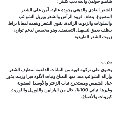
شامبو جولدن وايت ديب كلينز :
للشعر العادي والدهني بجودة عالية، آمن على الشعر
المصبوغ، ينظف فروة الرأس والشعر ويزيل الشوائب
والملوثات والزيوت الزائدة، يقوي الشعر وينعمه لمعانا براقا.
ينظف بعمق لتسهيل التصفيف. وهو مخصص لدعم توازن
زيوت الشعر الطبيعية.
مكونات :
يحتوي على تركيبة قوية من النباتات الداعمة لتنظيف الشعر
وإزالة الشوائب منه، منها النعناع ونبات الألوة فيرا وزيت بذور
عباد الشمس ومستخرج نبات الزعتر والأوسدا العضوية
وغيرها. نباتي 100%، خال من البارابين واللوريل واللوريث
كبريتات والأصباغ.