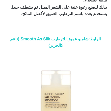
طريقة الاستخدام :
يدلك ليصنع رغوة غنية على الشعر المبلل ثم يشطف جيدا.
يستخدم بعده بلسم الترطيب العميق لأفضل النتائج.
الرابط:شامبو عميق للترطيب Smooth As Silk (ناعم
كالحرير)