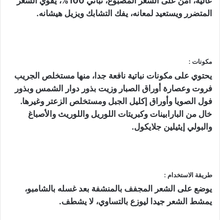
عالية، آمن على الشعر المصبوغ، نباتي 100%، يقوي الشعر
المتضرر ويستعيد لمعانه، يفك التشابك ويزيل هيشانه.
مكونات :
يحتوي على مكونات نباتية نافعة جدا، منها مستخلص الجريب
فروت وعصارة أوراق الصبار وزيت بذور دوار الشمس وبذور
فول الصويا وأوراق إكليل الجبل ومستخلص الزعتر وغيرها.
خال من البارابينات وكبريتات اللوريل واللوريث والأصباغ
والبولي إيثيلين جلايكول.
طريقة الاستخدام :
يوضع على الشعر المجفف بالمنشفة بعد غسله بالشامبو،
يمشط الشعر جيدا ليوزع بالتساوي، لا يشطف.