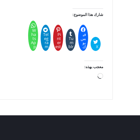
شارك هذا الموضوع:
W
في
Pi
Tel
ha
س
Tu
nt
eg
ts
بو
m
er
ra
Ap
X
ك
blr
est
m
p
معجب بهذه:
جاري
التحميل…