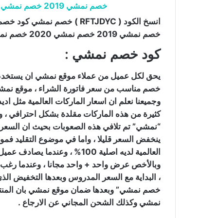
انسخ الكود ( RFTJDYC ) خص
خصم نمشي 2019 خصم نمشي 2020 خصم نمشي 30 خصم نمشي 50.
كود خصم نمشي :
يحق لكل عميل من عملاء موقع نمشي ان يستخدم
خصم مناسب من سعر فاتورة الشراء ، موقع نمشي تم
وجميعنا نعلم ان اسعار الماركات العالمية مثل ادي
كثيرة من هذه الماركات مقلدة بشكل احترافي ،
“نمشي” تم تلافي هذه الصعوبات بحيث ان السعر
ينخفض السعر قليلا ، واما في موضوع التقليد فم
العالمية لديه اصلية 100% ، 
وبالأخص عرض واحد + واحد مجانا ، وعندما رغب 
، البداية مع السعر المدروس وبعدها التخفيض ا
نمشي وكذلك الشحن المجاني عن الارجاع .