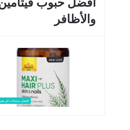
أفضل حبوب فيتامين 
والأظافر
افضل منتجات اي هي