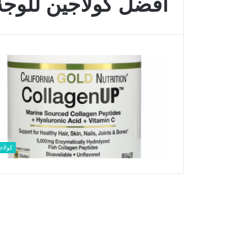
افضل كولاجين للوج
كولاج