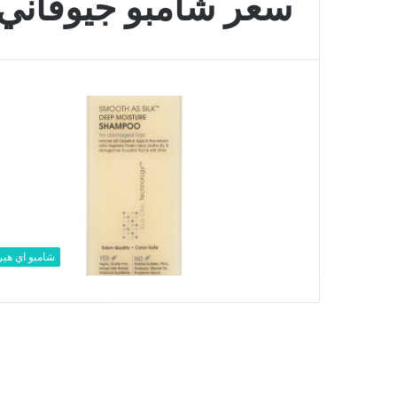
سعر شامبو جيوفاني
شامبو اي هي