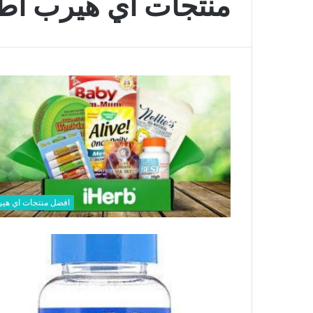
منتجات اي هيرب اط
افضل منتجات اي هي