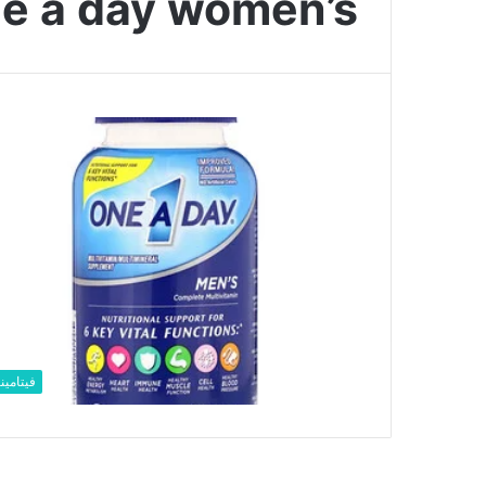
one a day women’s فيتا
فيتامين