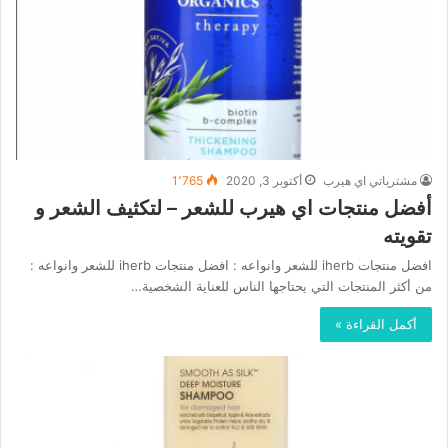
مشترياتي اي هيرب
أكتوبر 3, 2020
1٬765
أفضل منتجات اي هيرب للشعر – لتكثيف الشعر و
تقويته
افضل منتجات iherb للشعر وانواعه : افضل منتجات iherb للشعر وانواعه :
من أكثر المنتجات التي يحتاجها الناس للعناية الشخصية…
أكمل القراءة »