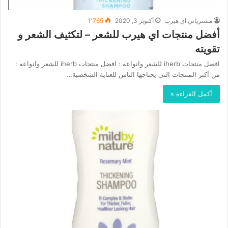
مشترياتي اي هيرب
أكتوبر 3, 2020
1٬765
أفضل منتجات اي هيرب للشعر – لتكثيف الشعر و
تقويته
افضل منتجات iherb للشعر وانواعه : افضل منتجات iherb للشعر وانواعه :
من أكثر المنتجات التي يحتاجها الناس للعناية الشخصية…
أكمل القراءة »