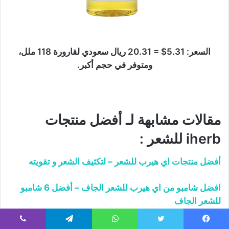
السعر: 5.31$ = 20.31 ريال سعودي لقارورة 118 ملل،
ومتوفر في حجم أكبر.
مقالات مشابهة لـ أفضل منتجات
iherb للشعر :
أفضل منتجات اي هيرب للشعر – لتكثيف الشعر و تقويته
افضل شامبو من اي هيرب للشعر الجاف – أفضل 6 شامبو
للشعر الجاف
أفضل حبوب للشعر من اي هيرب – أفضل 6 أنواع
يسبوك
تويتر
واتساب
تيلقرام
ڤايبر