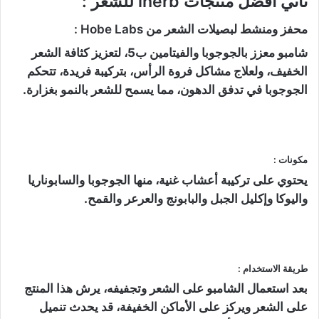
ثاني أفضل منتجات iherb للشعر :
محفز ومنشط لبصيلات الشعر من Hobe Labs :
شامبو معزز بالجوجوبا والفيتامين ب5، لتعزيز كثافة الشعر
الخفيف، ولعلاج مشاكل فروة الرأس، بتركيبة فريدة، تتحكم
الجوجوبا في تدفق الدهون، مما يسمح للشعر بالنمو بغزارة.
مكونات :
يحتوي على تركيبة أعشاب غنية، منها الجوجوبا والسابوناريا
واليوكا وإكليل الجبل والبابونج والعرعر والقمح.
طريقة الاستخدام :
بعد استعمال الشامبو على الشعر وتجفيفه، يرش هذا المنتج
على الشعر ويركز على الأماكن الخفيفة، قد يحدث تنميل