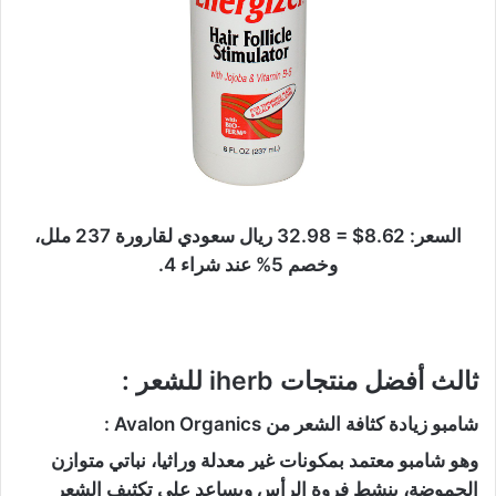
السعر: 8.62$ = 32.98 ريال سعودي لقارورة 237 ملل،
وخصم 5% عند شراء 4.
ثالث أفضل منتجات iherb للشعر :
شامبو زيادة كثافة الشعر من Avalon Organics :
وهو شامبو معتمد بمكونات غير معدلة وراثيا، نباتي متوازن
الحموضة، ينشط فروة الرأس ويساعد على تكثيف الشعر