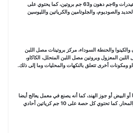
يحتوي في كل حصة 235 جم على 132 جم كربوهيدرات و6جم دهون و63 جم بروتين، كما يحتوي على
حديد والصوديوم، والجلوتامين والكرياتين والليوسين
 والكينوا والحنطة السوداء، مركز بروتينات مصل اللبن
اللبن المعزول وبروتين مصل اللبن المتحلل، الكاكاو،
ومكونات أخرى تتعلق بالنكهات والمحليات وما إلى ذلك.
و البيض أو جوز الهند، كما أنه يصنع في معمل يعالج أيضا
الفول السوداني والمكسرات والأسماك والقمح والمحار. كما تحتوي كل حصة على 10 جم كرياتين أحادي